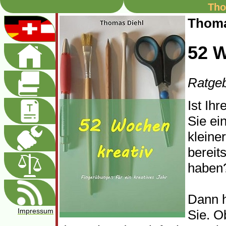
Tho
Thoma
52 W
Ratge
Ist Ihr
Sie ei
kleine
bereit
haben
Dann h
Impressum
Sie. O