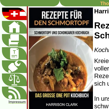
Tho
Harr
Rez
Sch
Koch
Kreie
volle
Reze
sich 
In un
Impressum
schwi