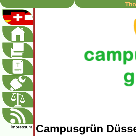
Tho
Campusgrün Düsse
Impressum